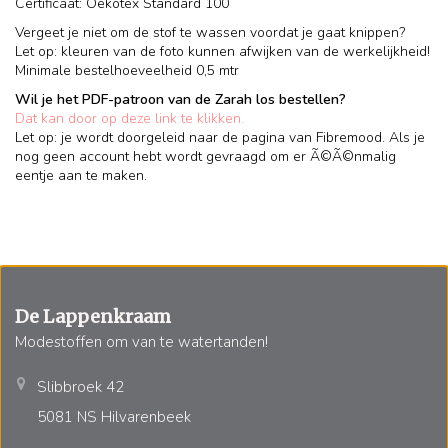
Certificaat: Oekotex Standard 100
Vergeet je niet om de stof te wassen voordat je gaat knippen?
Let op: kleuren van de foto kunnen afwijken van de werkelijkheid!
Minimale bestelhoeveelheid 0,5 mtr
Wil je het PDF-patroon van de Zarah los bestellen?
Dat kan door op deze link te klikken.
Let op: je wordt doorgeleid naar de pagina van Fibremood. Als je
nog geen account hebt wordt gevraagd om er Ã©Ã©nmalig
eentje aan te maken.
De Lappenkraam
Modestoffen om van te watertanden!
Slibbroek 42
5081 NS Hilvarenbeek