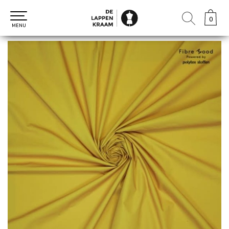
0
0
MENU