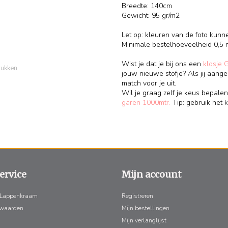
Breedte: 140cm
Gewicht: 95 gr/m2
Let op: kleuren van de foto kunn
Minimale bestelhoeveelheid 0,5 
Wist je dat je bij ons een
klosje 
rukken
jouw nieuwe stofje? Als jij aange
match voor je uit.
Wil je graag zelf je keus bepalen
garen 1000mtr.
Tip: gebruik het k
ervice
Mijn account
 Lappenkraam
Registreren
rwaarden
Mijn bestellingen
Mijn verlanglijst