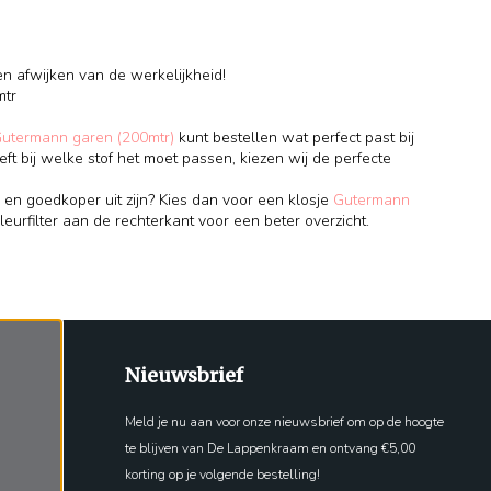
en afwijken van de werkelijkheid!
mtr
Gutermann garen (200mtr)
kunt bestellen wat perfect past bij
eft bij welke stof het moet passen, kiezen wij de perfecte
 en goedkoper uit zijn? Kies dan voor een klosje
Gutermann
leurfilter aan de rechterkant voor een beter overzicht.
Nieuwsbrief
Meld je nu aan voor onze nieuwsbrief om op de hoogte
te blijven van De Lappenkraam en ontvang €5,00
korting op je volgende bestelling!