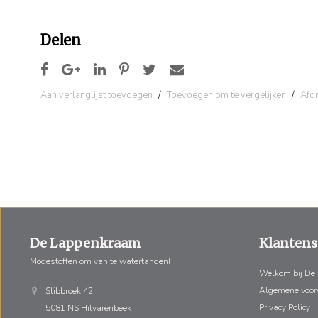
Delen
Aan verlanglijst toevoegen
/
Toevoegen om te vergelijken
/
Afd
De Lappenkraam
Klantens
Modestoffen om van te watertanden!
Welkom bij De
Algemene voo
Slibbroek 42
Privacy Policy
5081 NS Hilvarenbeek