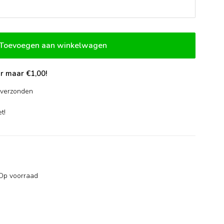
Toevoegen aan winkelwagen
r maar €1,00!
verzonden
-
t!
Op voorraad