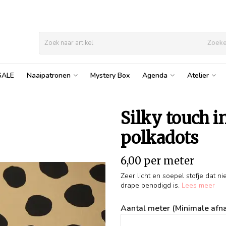
Zoek
SALE
Naaipatronen
Mystery Box
Agenda
Atelier
Silky touch i
polkadots
6,00 per meter
Zeer licht en soepel stofje dat n
drape benodigd is.
Lees meer
Aantal meter (Minimale afna