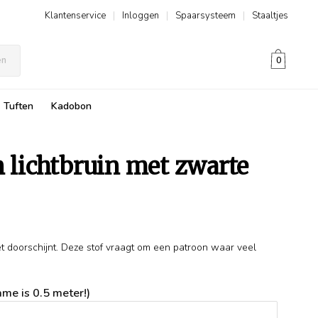
Klantenservice
|
Inloggen
|
Spaarsysteem
|
Staaltjes
en
0
Tuften
Kadobon
n lichtbruin met zwarte
iet doorschijnt. Deze stof vraagt om een patroon waar veel
me is 0.5 meter!)