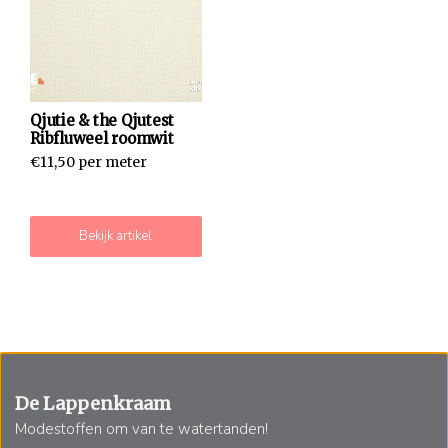
Qjutie & the Qjutest
Ribfluweel roomwit
€11,50 per meter
Bekijk artikel
De Lappenkraam
Modestoffen om van te watertanden!