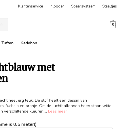
Klantenservice
|
Inloggen
|
Spaarsysteem
|
Staaltjes
en
0
Tuften
Kadobon
ichtblauw met
en
 echt heel erg leuk. De stof heeft een dessin van
rs, fuchsia en oranje. Om de luchtballonnen heen staan witte
n verschillende kleuren....
Lees meer
me is 0.5 meter!)