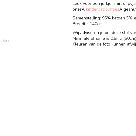
Leuk voor een jurkje, shirt of py
onzeÂ
kinderpatroontjes
Â gesnuf
Samenstelling: 95% katoen 5% e
Breedte: 140cm
Wij adviseren je om deze stof va
Minimale afname is 0,5mtr (50cm)
rukken
Kleuren van de foto kunnen afwij