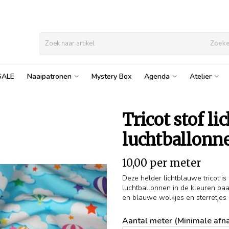
Zoek
SALE
Naaipatronen
Mystery Box
Agenda
Atelier
Tricot stof l
luchtballonn
10,00 per meter
Deze helder lichtblauwe tricot is
luchtballonnen in de kleuren paa
en blauwe wolkjes en sterretjes i
Aantal meter (Minimale afna