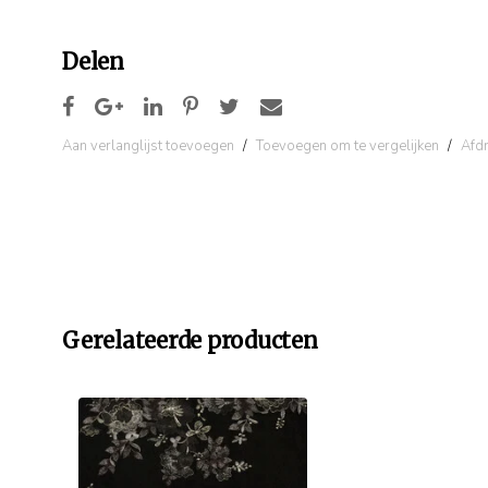
Delen
Aan verlanglijst toevoegen
/
Toevoegen om te vergelijken
/
Afd
Gerelateerde producten