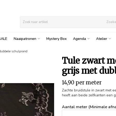
Zoek
SALE
Naaipatronen
Mystery Box
Agenda
Atelier
t dubbele schulprand
Tule zwart m
grijs met dub
14,90 per meter
Zachte bruidstule in zwart met ee
heeft aan beide zelfkanten een ge
Aantal meter (Minimale afna