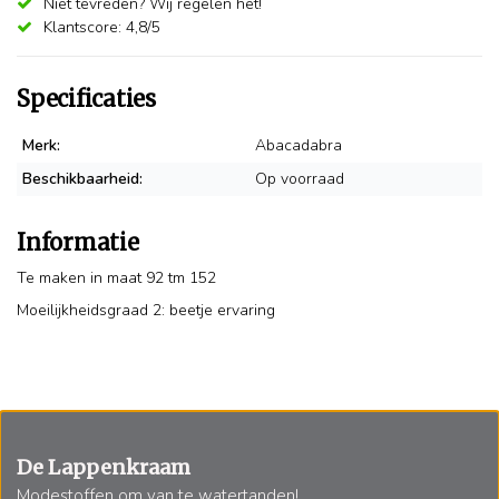
Niet tevreden? Wij regelen het!
Klantscore: 4,8/5
Specificaties
Merk:
Abacadabra
Beschikbaarheid:
Op voorraad
Informatie
Te maken in maat 92 tm 152
Moeilijkheidsgraad 2: beetje ervaring
De Lappenkraam
Modestoffen om van te watertanden!