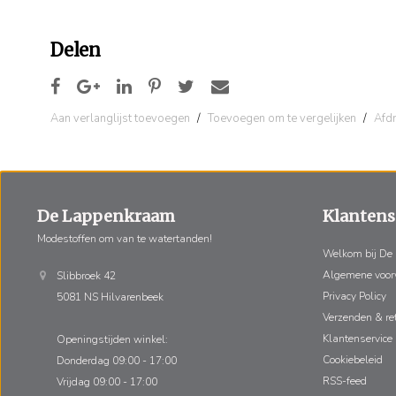
Delen
Aan verlanglijst toevoegen
/
Toevoegen om te vergelijken
/
Afd
De Lappenkraam
Klantens
Modestoffen om van te watertanden!
Welkom bij De
Algemene voo
Slibbroek 42
Privacy Policy
5081 NS Hilvarenbeek
Verzenden & re
Klantenservice
Openingstijden winkel:
Cookiebeleid
Donderdag 09:00 - 17:00
RSS-feed
Vrijdag 09:00 - 17:00