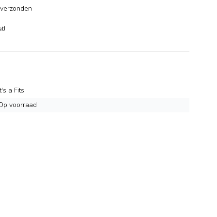
verzonden
-
t!
It's a Fits
Op voorraad