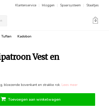
Klantenservice
|
Inloggen
|
Spaarsysteem
|
Staaltjes
en
0
Tuften
Kadobon
aipatroon Vest en
g, bloezende bovenkant en strakke rok.
Lees meer
Toevoegen aan winkelwagen