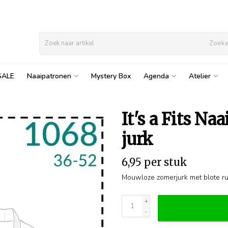
Zoek
SALE
Naaipatronen
Mystery Box
Agenda
Atelier
It's a Fits Na
jurk
6,95 per stuk
Mouwloze zomerjurk met blote ru
+
-