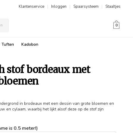
Klantenservice
|
Inloggen
|
Spaarsysteem
|
Staaltjes
en
0
Tuften
Kadobon
ch stof bordeaux met
 bloemen
ondergrond in brodeaux met een dessin van grote bloemen en
uw en cylaam, waarbij het lijkt alsof deze op de stof zijn
me is 0.5 meter!)