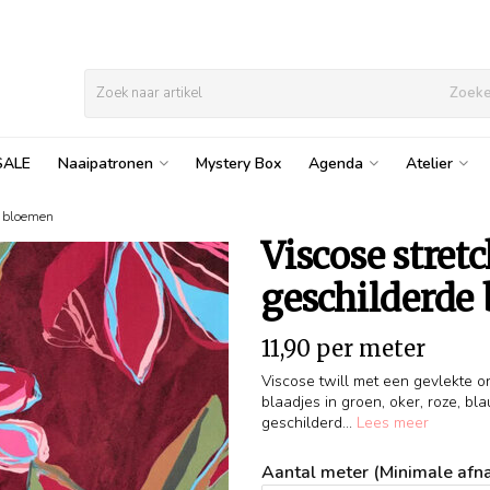
Zoek
SALE
Naaipatronen
Mystery Box
Agenda
Atelier
e bloemen
Viscose stret
geschilderde
11,90 per meter
Viscose twill met een gevlekte 
blaadjes in groen, oker, roze, bla
geschilderd...
Lees meer
Aantal meter (Minimale afna