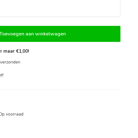
Toevoegen aan winkelwagen
r maar €1,00!
verzonden
-
t!
Op voorraad