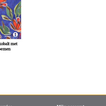
kobalt met
loemen