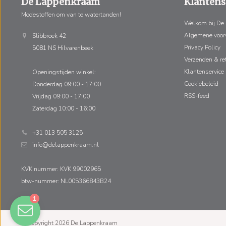
De Lappenkraam
Klantens
Modestoffen om van te watertanden!
Welkom bij De
Algemene voo
Slibbroek 42
Privacy Policy
5081 NS Hilvarenbeek
Verzenden & re
Klantenservice
Openingstijden winkel:
Cookiebeleid
Donderdag 09:00 - 17:00
RSS-feed
Vrijdag 09:00 - 17:00
Zaterdag 10:00 - 16:00
+31 013 505 3125
info@delappenkraam.nl
KVK nummer: KVK 99002965
btw-nummer: NL005366843B24
© Copyright 2026 De Lappenkraam