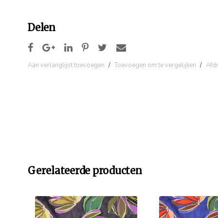
Delen
Aan verlanglijst toevoegen
/
Toevoegen om te vergelijken
/
Afd
Gerelateerde producten