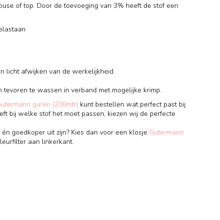
blouse of top. Door de toevoeging van 3% heeft de stof een
elastaan
 licht afwijken van de werkelijkheid.
)
n tevoren te wassen in verband met mogelijke krimp.
Gütermann garen (200mtr)
kunt bestellen wat perfect past bij
eft bij welke stof het moet passen, kiezen wij de perfecte
 én goedkoper uit zijn? Kies dan voor een klosje
Gütermann
leurfilter aan linkerkant.