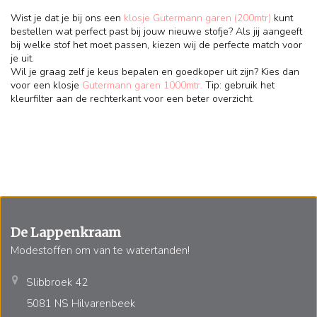
Wist je dat je bij ons een
klosje Gutermann garen (200mtr)
kunt
bestellen wat perfect past bij jouw nieuwe stofje? Als jij aangeeft
bij welke stof het moet passen, kiezen wij de perfecte match voor
je uit.
Wil je graag zelf je keus bepalen en goedkoper uit zijn? Kies dan
voor een klosje
Gutermann garen 1000mtr.
Tip: gebruik het
kleurfilter aan de rechterkant voor een beter overzicht.
De Lappenkraam
Modestoffen om van te watertanden!
Slibbroek 42
5081 NS Hilvarenbeek