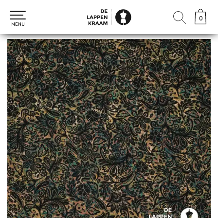
0
0
MENU