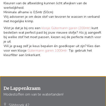
Kleuren van de afbeelding kunnen licht afwijken van de
werkelijkheid.
Minimale afname is 0,5mtr (50cm)
Wij adviseren je om deze stof van tevoren te wassen in verband
met mogelijke krimp.
Wist je dat je bij ons een
klosje Gütermann garen (200mtr)
kunt
bestellen wat perfect past bij jouw nieuwe stofje? Als jij aangeeft
bij welke stof het moet passen, kiezen wij de perfecte match voor
je uit.
Wil je graag zelf je keus bepalen én goedkoper uit zijn? Kies dan
voor een klosje
Gütermann garen 1000mtr.
Tip: gebruik het
kleurfilter aan linkerkant.
De Lappenkraam
Modestoffen om van te watertanden!
Slibbroek 42