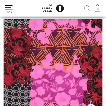
0
0
MENU