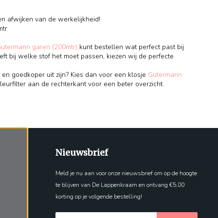
en afwijken van de werkelijkheid!
mtr
Gutermann garen (200mtr)
kunt bestellen wat perfect past bij
eft bij welke stof het moet passen, kiezen wij de perfecte
 en goedkoper uit zijn? Kies dan voor een klosje
Gutermann
leurfilter aan de rechterkant voor een beter overzicht.
Nieuwsbrief
Meld je nu aan voor onze nieuwsbrief om op de hoogte
te blijven van De Lappenkraam en ontvang €5,00
korting op je volgende bestelling!