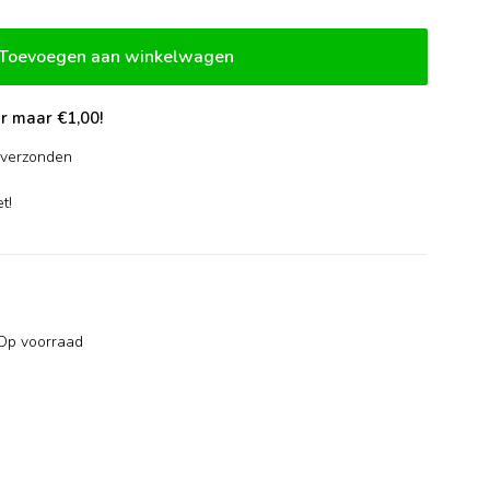
Toevoegen aan winkelwagen
r maar €1,00!
verzonden
-
t!
Op voorraad