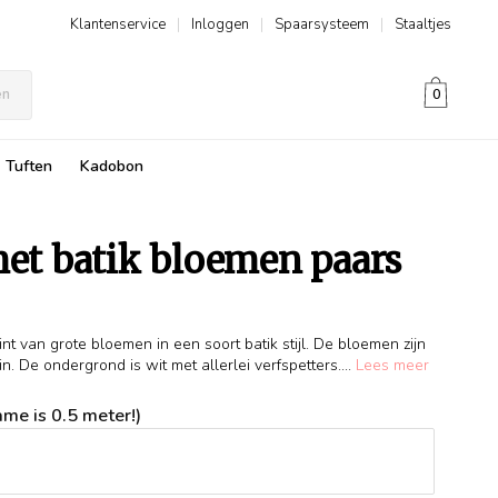
Klantenservice
|
Inloggen
|
Spaarsysteem
|
Staaltjes
en
0
Tuften
Kadobon
met batik bloemen paars
t van grote bloemen in een soort batik stijl. De bloemen zijn
n. De ondergrond is wit met allerlei verfspetters....
Lees meer
me is 0.5 meter!)