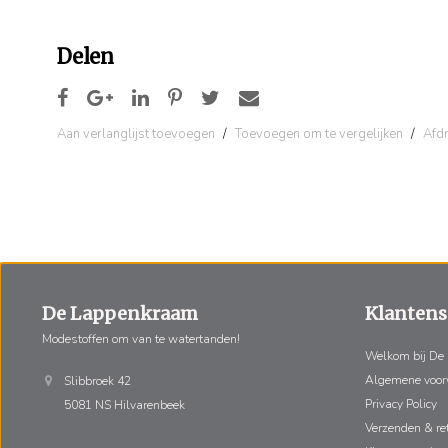
Delen
Aan verlanglijst toevoegen
/
Toevoegen om te vergelijken
/
Afd
De Lappenkraam
Klantens
Modestoffen om van te watertanden!
Welkom bij De
Algemene voo
Slibbroek 42
Privacy Policy
5081 NS Hilvarenbeek
Verzenden & re