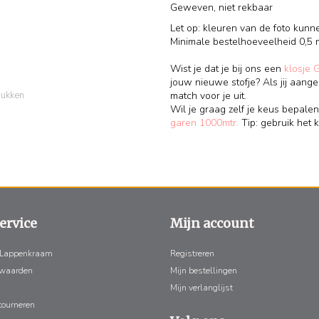
Geweven, niet rekbaar
Let op: kleuren van de foto kunn
Minimale bestelhoeveelheid 0,5 
Wist je dat je bij ons een
klosje 
jouw nieuwe stofje? Als jij aange
match voor je uit.
rukken
Wil je graag zelf je keus bepalen
garen 1000mtr.
Tip: gebruik het k
ervice
Mijn account
 Lappenkraam
Registreren
rwaarden
Mijn bestellingen
Mijn verlanglijst
tourneren