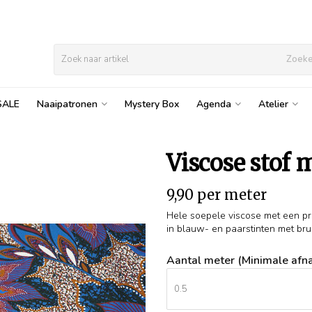
Zoek
SALE
Naaipatronen
Mystery Box
Agenda
Atelier
Viscose stof 
9,90 per meter
Hele soepele viscose met een prin
in blauw- en paarstinten met brui
Aantal meter (Minimale afna