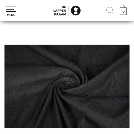
0
0
MENU