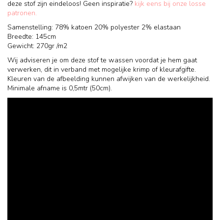
deze stof zijn eindeloos! Geen inspiratie?
kijk eens bij onze losse
patronen.
Samenstelling: 78% katoen 20% polyester 2% elastaan
Breedte: 145cm
Gewicht: 270gr /m2
Wij adviseren je om deze stof te wassen voordat je hem gaat
verwerken, dit in verband met mogelijke krimp of kleurafgifte.
Kleuren van de afbeelding kunnen afwijken van de werkelijkheid.
Minimale afname is 0,5mtr (50cm).