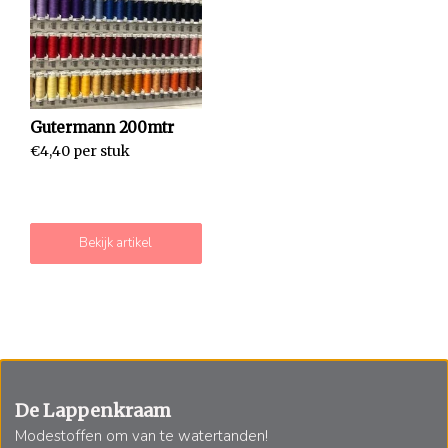
Gutermann 200mtr
€4,40 per stuk
Bekijk artikel
De Lappenkraam
Modestoffen om van te watertanden!