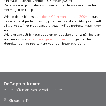
Minimale bestelhoeveelheid: 0,5 meter (50cm).
Wij adviseren je om deze stof van tevoren te wassen in verband
met mogelijke krimp.
Wist je dat je bij ons een
klosje Gütermann garen (200mtr)
kunt
bestellen wat perfect past bij jouw nieuwe stofje? Als jij aangeeft
bij welke stof het moet passen, kiezen wij de perfecte match voor
je uit.
Wil je graag zelf je keus bepalen én goedkoper uit zijn? Kies dan
voor een klosje
Gütermann garen 1000mtr.
Tip: gebruik het
kleurfilter aan de rechterkant voor een beter overzicht.
De Lappenkraam
Modestoffen om van te watertanden!
Slibbroek 42