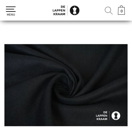
0
0
MENU