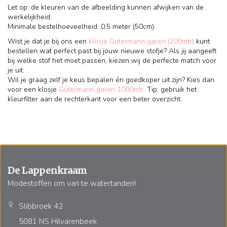
Let op: de kleuren van de afbeelding kunnen afwijken van de
werkelijkheid.
Minimale bestelhoeveelheid: 0,5 meter (50cm).
Wist je dat je bij ons een
klosje Gütermann garen (200mtr)
kunt
bestellen wat perfect past bij jouw nieuwe stofje? Als jij aangeeft
bij welke stof het moet passen, kiezen wij de perfecte match voor
je uit.
Wil je graag zelf je keus bepalen én goedkoper uit zijn? Kies dan
voor een klosje
Gütermann garen 1000mtr.
Tip: gebruik het
kleurfilter aan de rechterkant voor een beter overzicht.
De Lappenkraam
Modestoffen om van te watertanden!
Slibbroek 42
5081 NS Hilvarenbeek