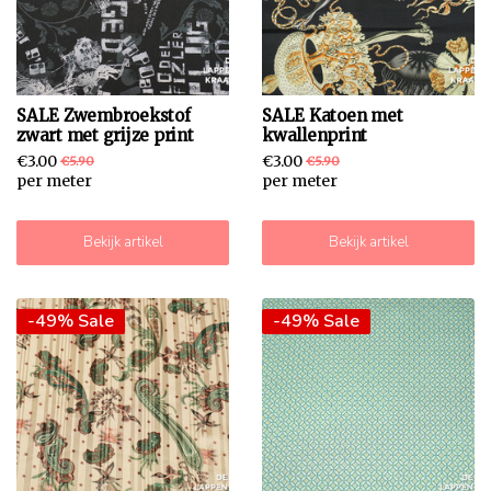
SALE Zwembroekstof
SALE Katoen met
zwart met grijze print
kwallenprint
€3.00
€3.00
€5.90
€5.90
per meter
per meter
Bekijk artikel
Bekijk artikel
-49% Sale
-49% Sale