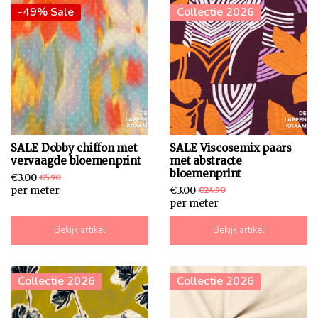
-49% Sale
-88% Sale
Collectie 2026
SALE Dobby chiffon met
SALE Viscosemix paars
vervaagde bloemenprint
met abstracte
bloemenprint
€3.00
€5.90
per meter
€3.00
€24.90
per meter
Bekijk artikel
Bekijk artikel
-76% Sale
Collectie 2026
-82% Sale
Collectie 2026