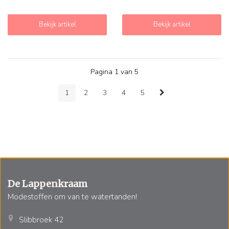
Bekijk artikel
Bekijk artikel
Pagina 1 van 5
1
2
3
4
5
De Lappenkraam
Modestoffen om van te watertanden!
Slibbroek 42