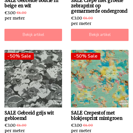
SALE Gebreide boucle in
SALE Crepe met groene
beige en wit
zebraprint op
gemarmerde ondergrond
€3.00
€6.00
per meter
€3.00
€6.00
per meter
Bekijk artikel
Bekijk artikel
-50% Sale
-50% Sale
SALE Gebreid grijs wit
SALE Crepestof met
gebloemd
blokjesprint mintgroen
€3.00
€3.00
€6.00
€6.00
per meter
per meter