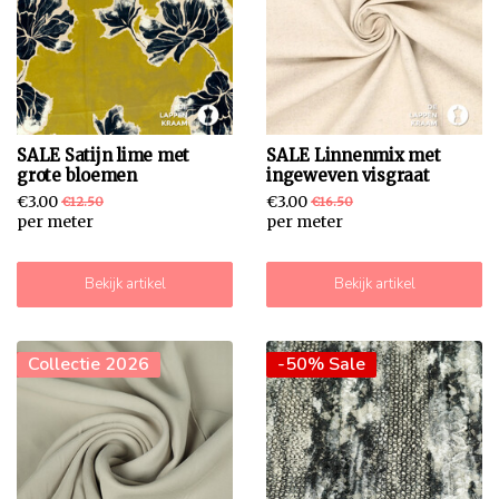
SALE Satijn lime met
SALE Linnenmix met
grote bloemen
ingeweven visgraat
€3.00
€3.00
€12.50
€16.50
per meter
per meter
Bekijk artikel
Bekijk artikel
-73% Sale
Collectie 2026
-50% Sale