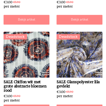
€3.00
€3.00
€5.90
€5.90
per meter
per meter
Bekijk artikel
Bekijk artikel
-49% Sale
Deadstock
-49% Sale
Deadstock
SALE Chiffon wit met
SALE Glanspolyester lila
grote abstracte bloemen
gevlekt
rood
€3.00
€5.90
€3.00
per meter
€5.90
per meter