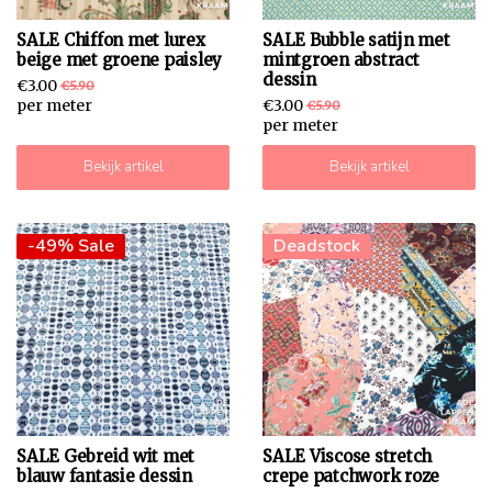
SALE Chiffon met lurex
SALE Bubble satijn met
beige met groene paisley
mintgroen abstract
dessin
€3.00
€5.90
per meter
€3.00
€5.90
per meter
Bekijk artikel
Bekijk artikel
-49% Sale
-49% Sale
Deadstock
SALE Gebreid wit met
SALE Viscose stretch
blauw fantasie dessin
crepe patchwork roze