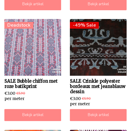
Bekijk artikel
Bekijk artikel
-49% Sale
Deadstock
-49% Sale
SALE Bubble chiffon met
SALE Crinkle polyester
roze batikprint
bordeaux met jeansblauw
dessin
€3.00
€5.90
per meter
€3.00
€5.90
per meter
Bekijk artikel
Bekijk artikel