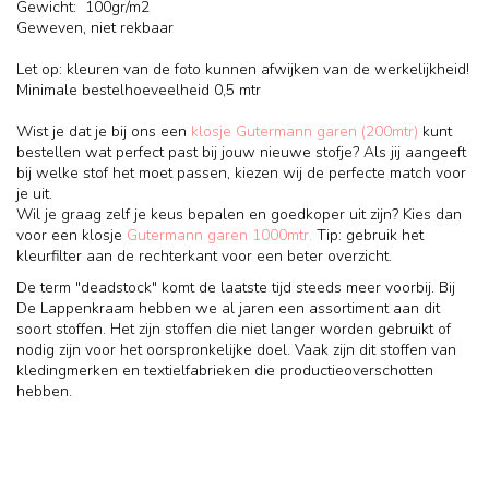
Gewicht: 100gr/m2
Geweven, niet rekbaar
Let op: kleuren van de foto kunnen afwijken van de werkelijkheid!
Minimale bestelhoeveelheid 0,5 mtr
Wist je dat je bij ons een
klosje Gutermann garen (200mtr)
kunt
bestellen wat perfect past bij jouw nieuwe stofje? Als jij aangeeft
bij welke stof het moet passen, kiezen wij de perfecte match voor
je uit.
Wil je graag zelf je keus bepalen en goedkoper uit zijn? Kies dan
voor een klosje
Gutermann garen 1000mtr.
Tip: gebruik het
kleurfilter aan de rechterkant voor een beter overzicht.
De term "deadstock" komt de laatste tijd steeds meer voorbij. Bij
De Lappenkraam hebben we al jaren een assortiment aan dit
soort stoffen. Het zijn stoffen die niet langer worden gebruikt of
nodig zijn voor het oorspronkelijke doel. Vaak zijn dit stoffen van
kledingmerken en textielfabrieken die productieoverschotten
hebben.