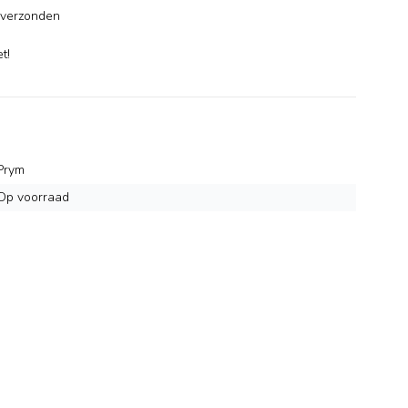
verzonden
-
t!
Prym
Op voorraad