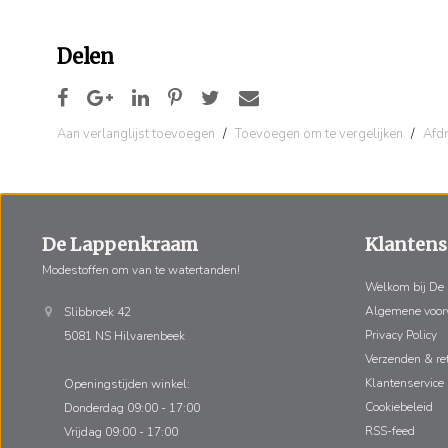
Delen
Aan verlanglijst toevoegen
/
Toevoegen om te vergelijken
/
Afd
De Lappenkraam
Klantens
Modestoffen om van te watertanden!
Welkom bij De
Algemene voo
Slibbroek 42
Privacy Policy
5081 NS Hilvarenbeek
Verzenden & re
Klantenservice
Openingstijden winkel:
Cookiebeleid
Donderdag 09:00 - 17:00
RSS-feed
Vrijdag 09:00 - 17:00