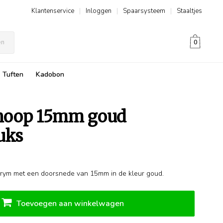
Klantenservice
|
Inloggen
|
Spaarsysteem
|
Staaltjes
en
0
Tuften
Kadobon
noop 15mm goud
uks
rym met een doorsnede van 15mm in de kleur goud.
Toevoegen aan winkelwagen