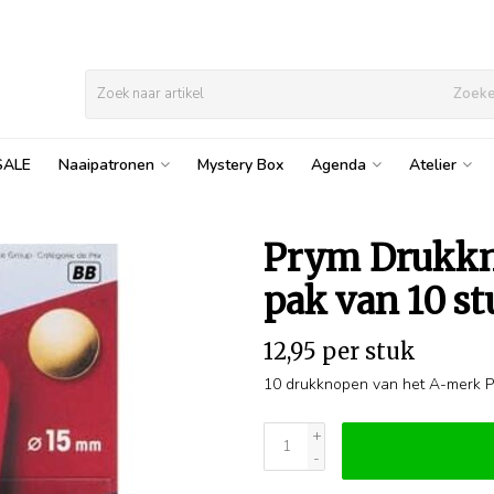
Zoek
SALE
Naaipatronen
Mystery Box
Agenda
Atelier
Prym Drukk
pak van 10 st
12,95 per stuk
10 drukknopen van het A-merk P
+
-