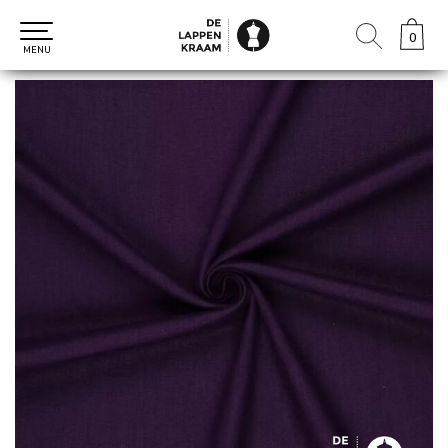
0
0
MENU