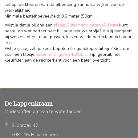
Let op: de kleuren van de afbeelding kunnen afwijken van de
werkelijkheid.
Minimale bestelhoeveelheid: 0,5 meter (50cm).
Wist je dat je bij ons een
klosje Gütermann garen (200mtr)
kunt
bestellen wat perfect past bij jouw nieuwe stofje? Als jij aangeeft
bij welke stof het moet passen, kiezen wij de perfecte match voor
je uit.
Wil je graag zelf je keus bepalen én goedkoper uit zijn? Kies dan
voor een klosje
Gütermann garen 1000mtr.
Tip: gebruik het
kleurfilter aan de rechterkant voor een beter overzicht.
De Lappenkraam
Modestoffen om van te watertanden!
Slibbroek 42
5081 NS Hilvarenbeek