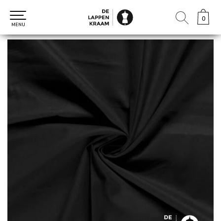
0
0
MENU