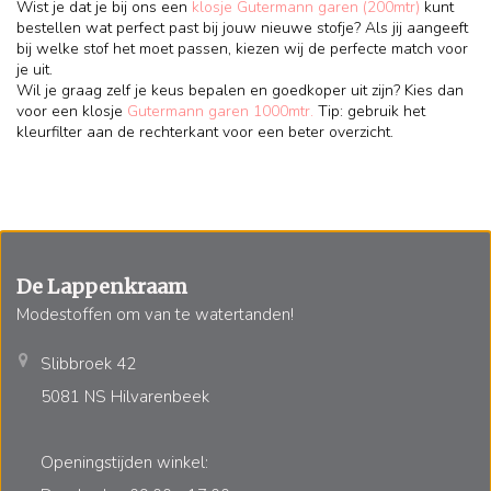
Wist je dat je bij ons een
klosje Gutermann garen (200mtr)
kunt
bestellen wat perfect past bij jouw nieuwe stofje? Als jij aangeeft
bij welke stof het moet passen, kiezen wij de perfecte match voor
je uit.
Wil je graag zelf je keus bepalen en goedkoper uit zijn? Kies dan
voor een klosje
Gutermann garen 1000mtr.
Tip: gebruik het
kleurfilter aan de rechterkant voor een beter overzicht.
De Lappenkraam
Modestoffen om van te watertanden!
Slibbroek 42
5081 NS Hilvarenbeek
Openingstijden winkel: