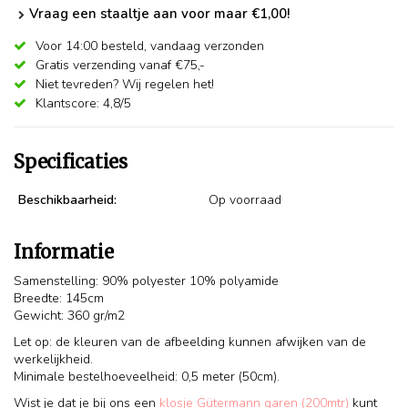
Vraag een staaltje aan voor maar €1,00!
Voor 14:00 besteld,
vandaag verzonden
Gratis verzending vanaf €75,-
Niet tevreden? Wij regelen het!
Klantscore: 4,8/5
Specificaties
Beschikbaarheid:
Op voorraad
Informatie
Samenstelling: 90% polyester 10% polyamide
Breedte: 145cm
Gewicht: 360 gr/m2
Let op: de kleuren van de afbeelding kunnen afwijken van de
werkelijkheid.
Minimale bestelhoeveelheid: 0,5 meter (50cm).
Wist je dat je bij ons een
klosje Gütermann garen (200mtr)
kunt