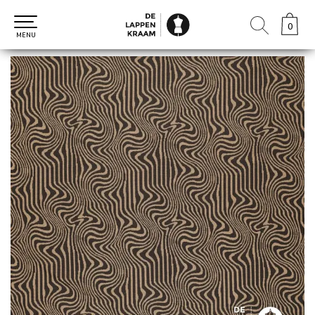
0
0
MENU