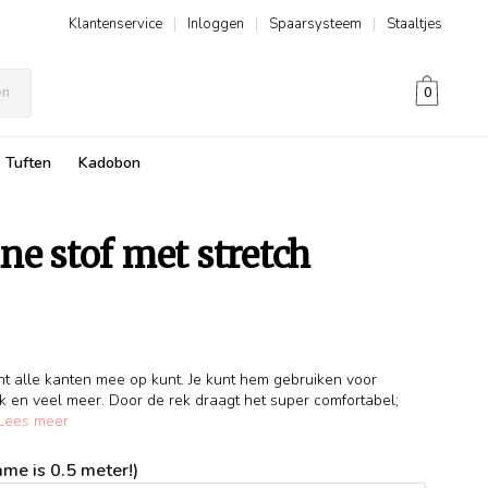
Klantenservice
|
Inloggen
|
Spaarsysteem
|
Staaltjes
en
0
Tuften
Kadobon
ne stof met stretch
ht alle kanten mee op kunt. Je kunt hem gebruiken voor
 rok en veel meer. Door de rek draagt het super comfortabel;
Lees meer
me is 0.5 meter!)