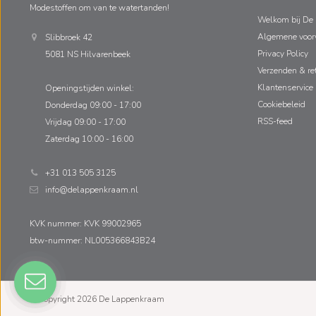
Modestoffen om van te watertanden!
Welkom bij De
Algemene voo
Slibbroek 42
Privacy Policy
5081 NS Hilvarenbeek
Verzenden & re
Klantenservice
Openingstijden winkel:
Cookiebeleid
Donderdag 09:00 - 17:00
RSS-feed
Vrijdag 09:00 - 17:00
Zaterdag 10:00 - 16:00
+31 013 505 3125
info@delappenkraam.nl
KVK nummer: KVK 99002965
btw-nummer: NL005366843B24
© Copyright 2026 De Lappenkraam