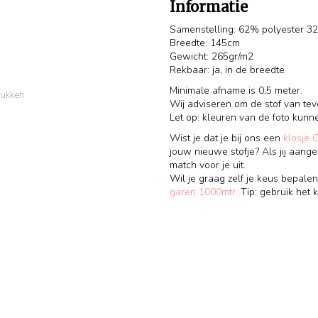
Informatie
Samenstelling: 62% polyester 3
Breedte: 145cm
Gewicht: 265gr/m2
Rekbaar: ja, in de breedte
Minimale afname is 0,5 meter.
rukken
Wij adviseren om de stof van te
Let op: kleuren van de foto kunn
Wist je dat je bij ons een
klosje 
jouw nieuwe stofje? Als jij aange
match voor je uit.
Wil je graag zelf je keus bepalen
garen 1000mtr.
Tip: gebruik het k