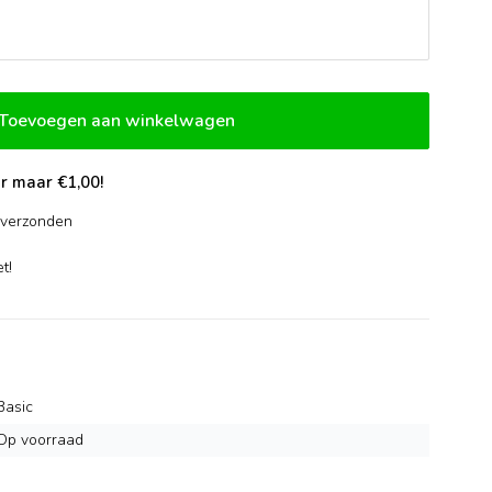
Toevoegen aan winkelwagen
r maar €1,00!
verzonden
-
t!
Basic
Op voorraad