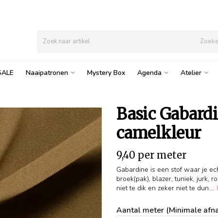
Zoek
SALE
Naaipatronen
Mystery Box
Agenda
Atelier
Basic Gabardi
camelkleur
9,40 per meter
Gabardine is een stof waar je ec
broek(pak), blazer, tuniek, jurk,
niet te dik en zeker niet te dun....
Aantal meter (Minimale afna