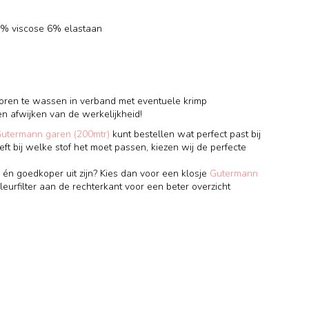
2% viscose 6% elastaan
voren te wassen in verband met eventuele krimp
en afwijken van de werkelijkheid!
Gutermann garen (200mtr)
kunt bestellen wat perfect past bij
eft bij welke stof het moet passen, kiezen wij de perfecte
 én goedkoper uit zijn? Kies dan voor een klosje
Gutermann
leurfilter aan de rechterkant voor een beter overzicht