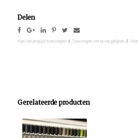
Delen
Aan verlanglijst toevoegen
/
Toevoegen om te vergelijken
/
Afd
Gerelateerde producten