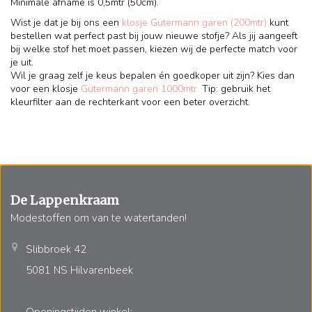
Minimale afname is 0,5mtr (50cm).
Wist je dat je bij ons een
klosje Gütermann garen (200mtr)
kunt
bestellen wat perfect past bij jouw nieuwe stofje? Als jij aangeeft
bij welke stof het moet passen, kiezen wij de perfecte match voor
je uit.
Wil je graag zelf je keus bepalen én goedkoper uit zijn? Kies dan
voor een klosje
Gütermann garen 1000mtr.
Tip: gebruik het
kleurfilter aan de rechterkant voor een beter overzicht.
De Lappenkraam
Modestoffen om van te watertanden!
Slibbroek 42
5081 NS Hilvarenbeek
Openingstijden winkel: