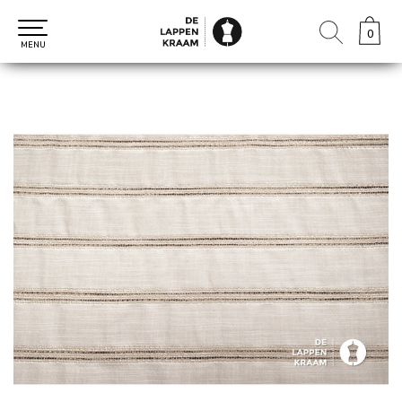
0
0
MENU