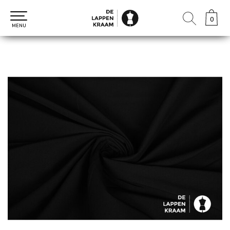
0
0
MENU