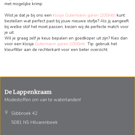
met mogelijke krimp.
Wist je dat je bij ons een
klosje Gutermann garen (200mtr)
kunt
bestellen wat perfect past bij jouw nieuwe stofje? Als jij aangeeft
bij welke stof het moet passen, kiezen wij de perfecte match voor
je uit.
Wil je graag zelf je keus bepalen en goedkoper uit zijn? Kies dan
voor een klosje
Gutermann garen 1000mtr.
Tip: gebruik het
kleurfilter aan de rechterkant voor een beter overzicht.
De Lappenkraam
Modestoffen om van te watertanden!
Slibbroek 42
5081 NS Hilvarenbeek