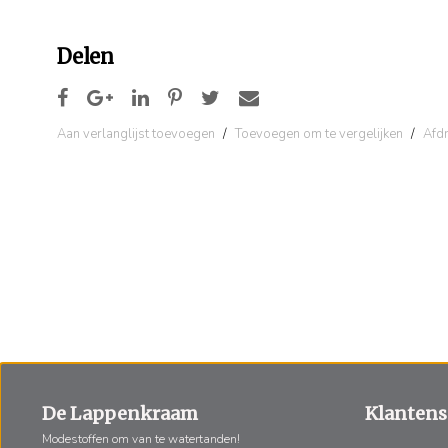
Delen
Aan verlanglijst toevoegen
/
Toevoegen om te vergelijken
/
Afd
De Lappenkraam
Klantens
Modestoffen om van te watertanden!