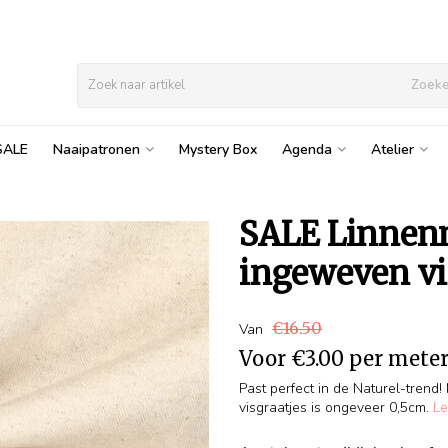
Zoek
SALE
Naaipatronen
Mystery Box
Agenda
Atelier
SALE Linnenm
ingeweven vi
€16.50
Van
Voor
€3.00
per mete
Past perfect in de Naturel-trend
visgraatjes is ongeveer 0,5cm.
Le