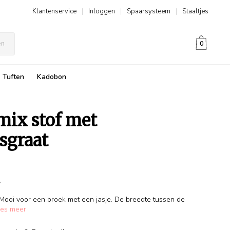
Klantenservice
|
Inloggen
|
Spaarsysteem
|
Staaltjes
en
0
Tuften
Kadobon
ix stof met
sgraat
r
! Mooi voor een broek met een jasje. De breedte tussen de
es meer