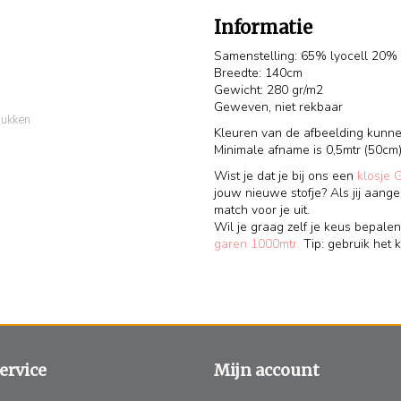
Informatie
Samenstelling: 65% lyocell 20%
Breedte: 140cm
Gewicht: 280 gr/m2
Geweven, niet rekbaar
rukken
Kleuren van de afbeelding kunnen
Minimale afname is 0,5mtr (50cm)
Wist je dat je bij ons een
klosje 
jouw nieuwe stofje? Als jij aange
match voor je uit.
Wil je graag zelf je keus bepalen
garen 1000mtr.
Tip: gebruik het k
ervice
Mijn account