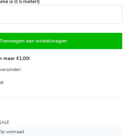
me is 0.5 meter!)
Toevoegen aan winkelwagen
r maar €1,00!
verzonden
-
t!
SALE
Op voorraad