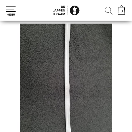
0
0
MENU