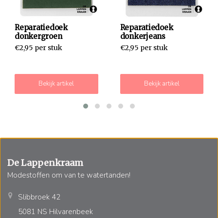
Reparatiedoek
Reparatiedoek
donkergroen
donkerjeans
€2,95 per stuk
€2,95 per stuk
Bekijk artikel
Bekijk artikel
De Lappenkraam
Modestoffen om van te watertanden!
Slibbroek 42
5081 NS Hilvarenbeek