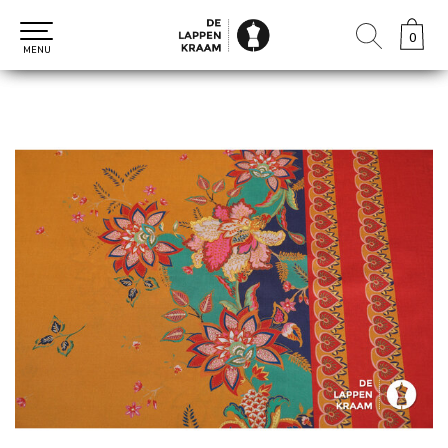
0
0
MENU