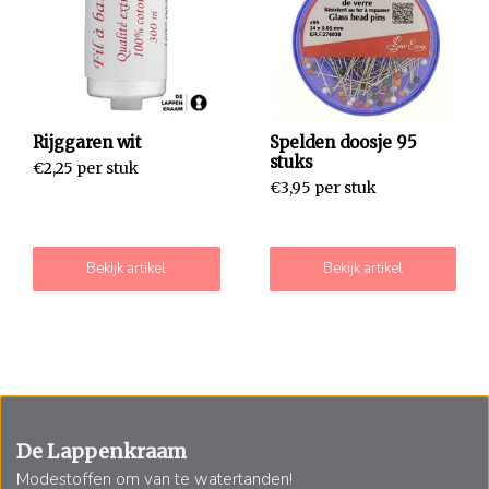
Rijggaren wit
Spelden doosje 95
stuks
€2,25 per stuk
€3,95 per stuk
Bekijk artikel
Bekijk artikel
De Lappenkraam
Modestoffen om van te watertanden!