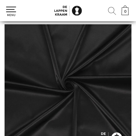
0
0
MENU