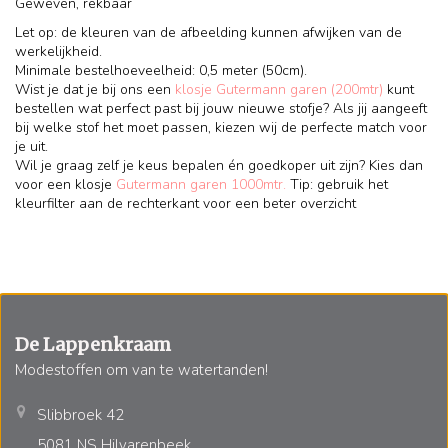
Geweven, rekbaar
Let op: de kleuren van de afbeelding kunnen afwijken van de
werkelijkheid.
Minimale bestelhoeveelheid: 0,5 meter (50cm).
Wist je dat je bij ons een
klosje Gutermann garen (200mtr)
kunt
bestellen wat perfect past bij jouw nieuwe stofje? Als jij aangeeft
bij welke stof het moet passen, kiezen wij de perfecte match voor
je uit.
Wil je graag zelf je keus bepalen én goedkoper uit zijn? Kies dan
voor een klosje
Gutermann garen 1000mtr.
Tip: gebruik het
kleurfilter aan de rechterkant voor een beter overzicht
De Lappenkraam
Modestoffen om van te watertanden!
Slibbroek 42
5081 NS Hilvarenbeek