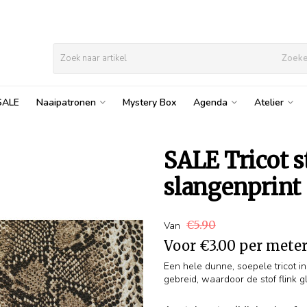
Zoek
SALE
Naaipatronen
Mystery Box
Agenda
Atelier
SALE Tricot s
slangenprint
€5.90
Van
Voor
€3.00
per mete
Een hele dunne, soepele tricot in
gebreid, waardoor de stof flink glit