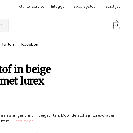
Klantenservice
|
Inloggen
|
Spaarsysteem
|
Staaltjes
en
0
Tuften
Kadobon
tof in beige
 met lurex
r
 een slangenprint in beigetinten. Door de stof zijn lurexdraden
tert....
Lees meer