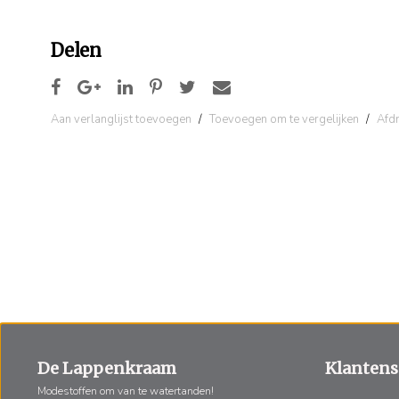
Delen
Aan verlanglijst toevoegen
/
Toevoegen om te vergelijken
/
Afd
De Lappenkraam
Klantens
Modestoffen om van te watertanden!