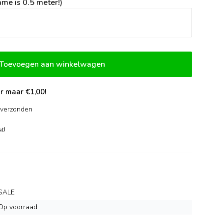
me is 0.5 meter!)
Toevoegen aan winkelwagen
r maar €1,00!
verzonden
-
t!
SALE
Op voorraad