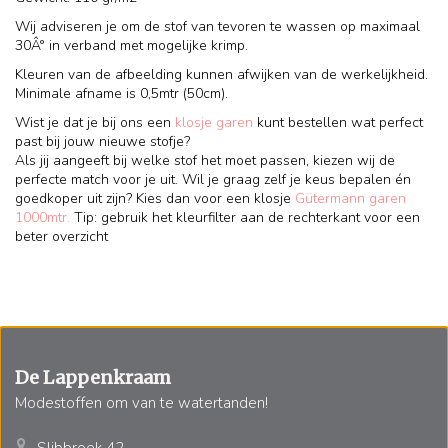
Wij adviseren je om de stof van tevoren te wassen op maximaal
30Â° in verband met mogelijke krimp.
Kleuren van de afbeelding kunnen afwijken van de werkelijkheid.
Minimale afname is 0,5mtr (50cm).
Wist je dat je bij ons een
klosje garen
kunt bestellen wat perfect
past bij jouw nieuwe stofje?
Als jij aangeeft bij welke stof het moet passen, kiezen wij de
perfecte match voor je uit. Wil je graag zelf je keus bepalen én
goedkoper uit zijn? Kies dan voor een klosje
Gütermann garen
1000mtr.
Tip: gebruik het kleurfilter aan de rechterkant voor een
beter overzicht
De Lappenkraam
Modestoffen om van te watertanden!
Slibbroek 42