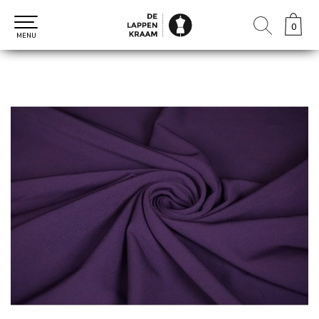
0
0
MENU