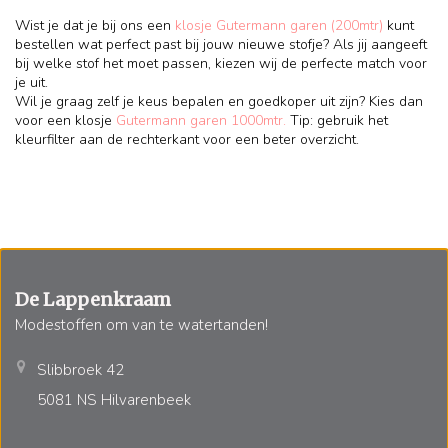
Wist je dat je bij ons een
klosje Gutermann garen (200mtr)
kunt
bestellen wat perfect past bij jouw nieuwe stofje? Als jij aangeeft
bij welke stof het moet passen, kiezen wij de perfecte match voor
je uit.
Wil je graag zelf je keus bepalen en goedkoper uit zijn? Kies dan
voor een klosje
Gutermann garen 1000mtr.
Tip: gebruik het
kleurfilter aan de rechterkant voor een beter overzicht.
De Lappenkraam
Modestoffen om van te watertanden!
Slibbroek 42
5081 NS Hilvarenbeek